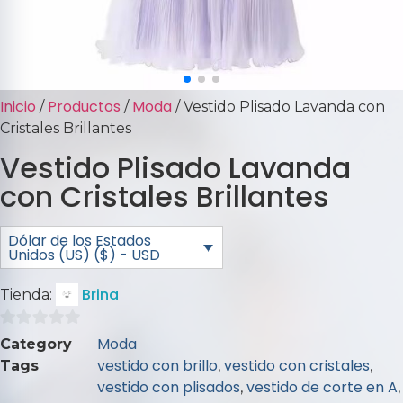
Inicio
Productos
Moda
/
/
/ Vestido Plisado Lavanda con
Cristales Brillantes
Vestido Plisado Lavanda
con Cristales Brillantes
Dólar de los Estados
Unidos (US) ($) - USD
Brina
Tienda:
0
Moda
Category
de
vestido con brillo
vestido con cristales
Tags
,
,
5
vestido con plisados
vestido de corte en A
,
,