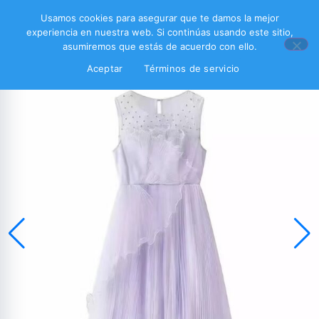
Usamos cookies para asegurar que te damos la mejor
experiencia en nuestra web. Si continúas usando este sitio,
asumiremos que estás de acuerdo con ello.
Aceptar
Términos de servicio