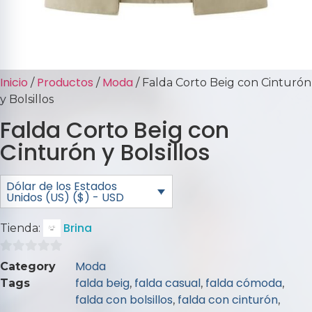
Inicio
Productos
Moda
/
/
/ Falda Corto Beig con Cinturón
y Bolsillos
Falda Corto Beig con
Cinturón y Bolsillos
Dólar de los Estados
Unidos (US) ($) - USD
Brina
Tienda:
0
Moda
Category
de
falda beig
falda casual
falda cómoda
Tags
,
,
,
5
falda con bolsillos
falda con cinturón
,
,