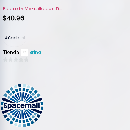
Falda de Mezclilla con Diseño ...
$
40.96
Añadir al
Brina
Tienda:
carrito
0
de
5