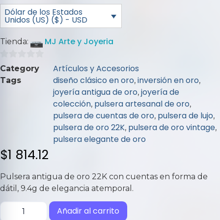
Dólar de los Estados
Unidos (US) ($) - USD
MJ Arte y Joyeria
Tienda:
0
Artículos y Accesorios
Category
de
diseño clásico en oro
inversión en oro
Tags
,
,
5
joyería antigua de oro
joyería de
,
colección
pulsera artesanal de oro
,
,
pulsera de cuentas de oro
pulsera de lujo
,
,
pulsera de oro 22K
pulsera de oro vintage
,
,
pulsera elegante de oro
$
1 814.12
Pulsera antigua de oro 22K con cuentas en forma de
dátil, 9.4g de elegancia atemporal.
Añadir al carrito