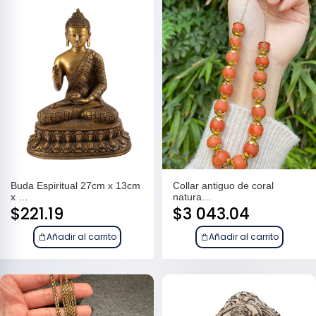
Buda Espiritual 27cm x 13cm
Collar antiguo de coral
x …
natura…
$
221.19
$
3 043.04
Añadir al carrito
Añadir al carrito