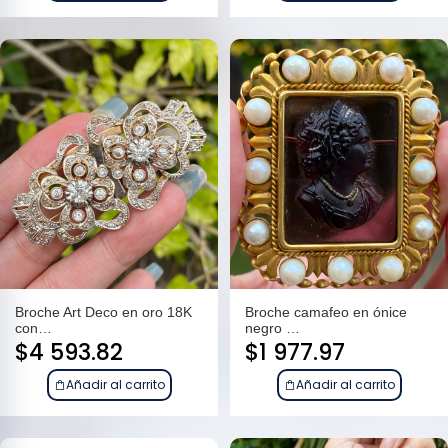
Broche Art Deco en oro 18K
Broche camafeo en ónice
con…
negro …
$
4 593.82
$
1 977.97
Añadir al carrito
Añadir al carrito