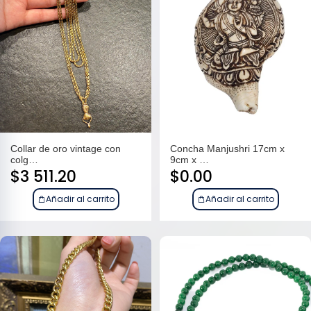
Collar de oro vintage con
Concha Manjushri 17cm x
colg…
9cm x …
$
3 511.20
$
0.00
Añadir al carrito
Añadir al carrito