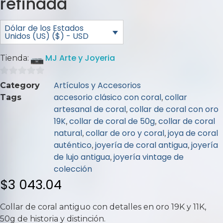
refinada
Dólar de los Estados
Unidos (US) ($) - USD
MJ Arte y Joyeria
Tienda:
0
Artículos y Accesorios
Category
de
accesorio clásico con coral
collar
Tags
,
5
artesanal de coral
collar de coral con oro
,
19K
collar de coral de 50g
collar de coral
,
,
natural
collar de oro y coral
joya de coral
,
,
auténtico
joyería de coral antigua
joyería
,
,
de lujo antigua
joyería vintage de
,
colección
$
3 043.04
Collar de coral antiguo con detalles en oro 19K y 11K,
50g de historia y distinción.