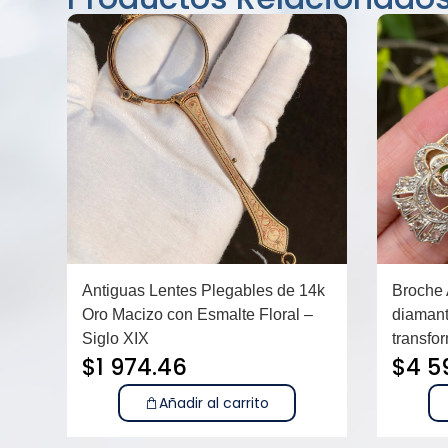
Antiguas Lentes Plegables de 14k
Broche 
Oro Macizo con Esmalte Floral –
diamant
Siglo XIX
transfor
$
1 974.46
$
4 5
Añadir al carrito