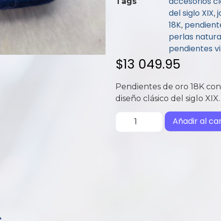
accesorios cl
Tags
5
del siglo XIX
j
,
18K
pendient
,
perlas natura
pendientes vi
$
13 049.95
Pendientes de oro 18K con 
diseño clásico del siglo XIX.
Añadir al car
s