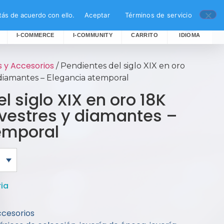
ás de acuerdo con ello.
Aceptar
Términos de servicio
I-COMMERCE
I-COMMUNITY
CARRITO
IDIOMA
s y Accesorios
/ Pendientes del siglo XIX en oro
y diamantes – Elegancia atemporal
l siglo XIX en oro 18K
lvestres y diamantes –
emporal
ria
ccesorios