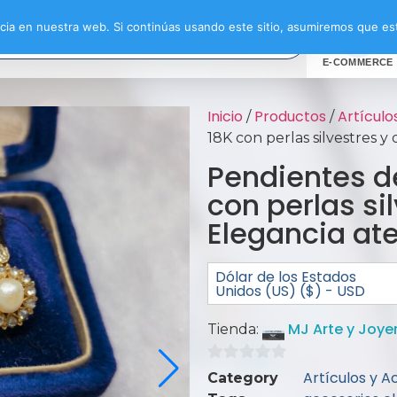
ia en nuestra web. Si continúas usando este sitio, asumiremos que est
E-COMMERCE
Inicio
Productos
Artículo
/
/
18K con perlas silvestres 
Pendientes de
con perlas si
Elegancia at
Dólar de los Estados
Unidos (US) ($) - USD
MJ Arte y Joye
Tienda:
0
Artículos y A
Category
de