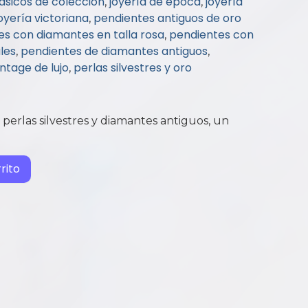
ásicos de colección
joyería de época
joyería
,
,
oyería victoriana
pendientes antiguos de oro
,
es con diamantes en talla rosa
pendientes con
,
les
pendientes de diamantes antiguos
,
,
ntage de lujo
perlas silvestres y oro
,
perlas silvestres y diamantes antiguos, un
rito