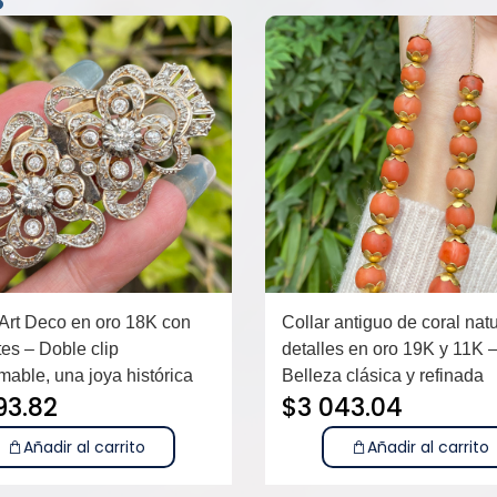
Art Deco en oro 18K con
Collar antiguo de coral nat
es – Doble clip
detalles en oro 19K y 11K 
mable, una joya histórica
Belleza clásica y refinada
93.82
$
3 043.04
Añadir al carrito
Añadir al carrito