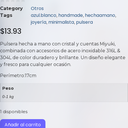
0
Otros
Category
de
azul.blanco
handmade
hechaamano
Tags
,
,
,
5
joyería
minimalista
pulsera
,
,
$
13.93
Pulsera hecha a mano con cristal y cuentas Miyuki,
combinada con accesorios de acero inoxidable 316L &
304L de color duradero y brillante. Un diseño elegante
y fresco para cualquier ocasión.
Perímetro:17cm
Peso
0-1 kg
1 disponibles
Añadir al carrito