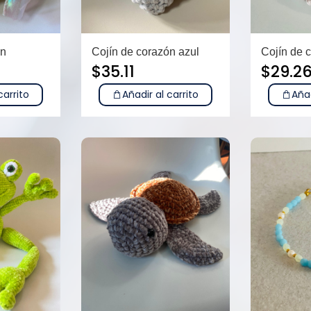
ón
Cojín de corazón azul
Cojín de 
$
35.11
$
29.2
carrito
Añadir al carrito
Añad