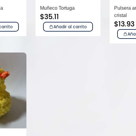
na
Muñeco Tortuga
Pulsera a
$
35.11
cristal
$
13.93
carrito
Añadir al carrito
Añad