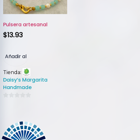
Pulsera artesanal
$
13.93
Añadir al
Tienda:
carrito
Daisy’s Margarita
Handmade
0
de
5