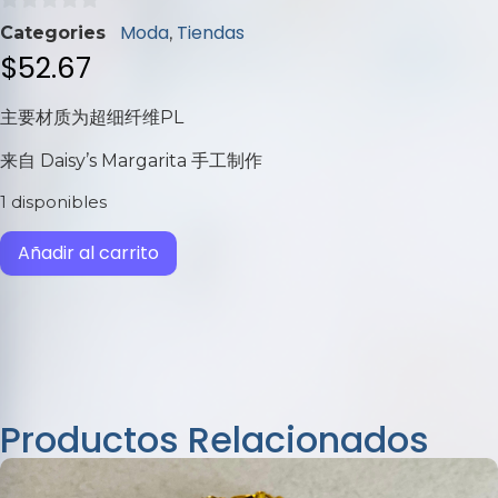
0
Moda
Tiendas
Categories
,
de
$
52.67
5
主要材质
为
超细纤维PL
来自 Daisy’s Margarita 手工制作
1 disponibles
Añadir al carrito
Productos Relacionados