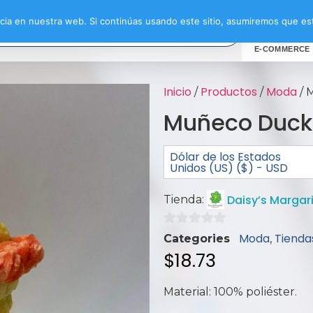
ia en nuestra web. Si continúas usando este sitio, asumiremos que est
E-COMMERCE
Inicio
Productos
Moda
/
/
/ 
Muñeco Duck
Dólar de los Estados
Unidos (US) ($) - USD
Daisy’s Marga
Tienda:
0
Moda
Tienda
Categories
,
de
$
18.73
5
Material: 100% poliéster.