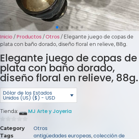
Inicio
Productos
Otros
/
/
/ Elegante juego de copas de
plata con baño dorado, diseño floral en relieve, 88g.
Elegante juego de copas de
plata con baño dorado,
diseño floral en relieve, 88g.
Dólar de los Estados
Unidos (US) ($) - USD
MJ Arte y Joyeria
Tienda:
0
Otros
Category
de
antigüedades europeas
colección de
Tags
,