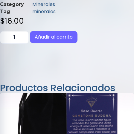
de
Minerales
Category
5
minerales
Tag
$
16.00
Añadir al carrito
Productos Relacionados