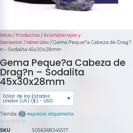
Inicio
Productos
Aromaterapia y
/
/
bienestar
Minerales
/
/ Gema Peque?a Cabeza de Drag?
n – Sodalita 45x30x28mm
Gema Peque?a Cabeza de
Drag?n – Sodalita
45x30x28mm
Dólar de los Estados
Unidos (US) ($) - USD
espacio alquimista
Tienda:
0
SKU
5056368345517