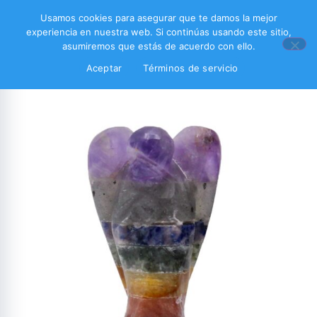
Usamos cookies para asegurar que te damos la mejor
experiencia en nuestra web. Si continúas usando este sitio,
asumiremos que estás de acuerdo con ello.
Aceptar
Términos de servicio