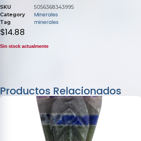
0
SKU
5056368343995
de
Minerales
Category
5
minerales
Tag
$
14.88
Sin stock actualmente
Productos Relacionados