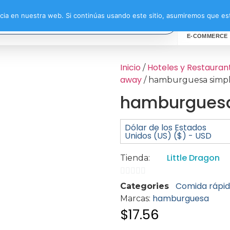
ia en nuestra web. Si continúas usando este sitio, asumiremos que est
E-COMMERCE
Inicio
Hoteles y Restauran
/
away
/ hamburguesa simp
hamburguesa
Dólar de los Estados
Unidos (US) ($) - USD
Little Dragon
Tienda:
0
Comida rápi
Categories
de
hamburguesa
Marcas:
5
$
17.56