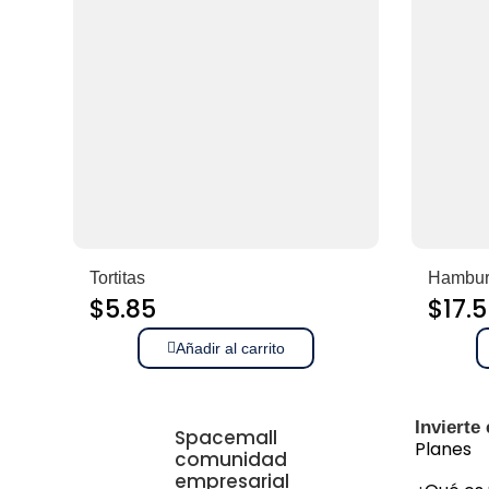
Tortitas
Hambur
$
5.85
$
17.
Añadir al carrito
Invierte
Spacemall
Planes
comunidad
empresarial