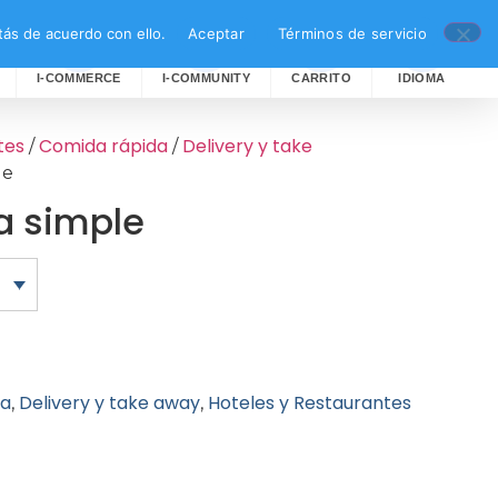
ás de acuerdo con ello.
Aceptar
Términos de servicio
I-COMMERCE
I-COMMUNITY
CARRITO
IDIOMA
tes
Comida rápida
Delivery y take
/
/
le
 simple
da
Delivery y take away
Hoteles y Restaurantes
,
,