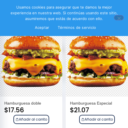
Filtrar productos
Usamos cookies para asegurar que te damos la mejor
experiencia en nuestra web. Si continúas usando este sitio,
asumiremos que estás de acuerdo con ello.
Aceptar
Términos de servicio
Hamburguesa doble
Hamburguesa Especial
$
17.56
$
21.07
Añadir al carrito
Añadir al carrito