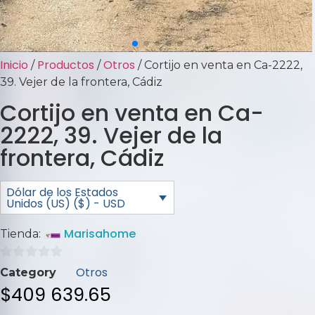
Inicio
Productos
Otros
/
/
/ Cortijo en venta en Ca-2222,
39. Vejer de la frontera, Cádiz
Cortijo en venta en Ca-
2222, 39. Vejer de la
frontera, Cádiz
Dólar de los Estados
Unidos (US) ($) - USD
Marisahome
Tienda:
0
Otros
Category
de
$
409 639.65
5