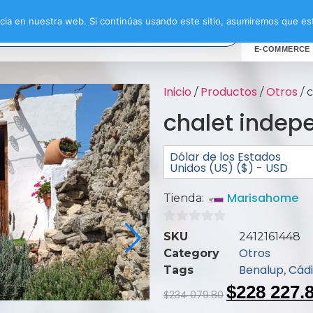
ia en nuestra web. Si continúas usando este sitio, asumiremos que est
E-COMMERCE
Inicio
Productos
Otros
/
/
/ 
chalet indep
Dólar de los Estados
Unidos (US) ($) - USD
Marisahome
Tienda:
0
SKU
2412161448
de
Otros
Category
5
Benalup
Cádi
Tags
,
$
228 227.
$
234 079.80