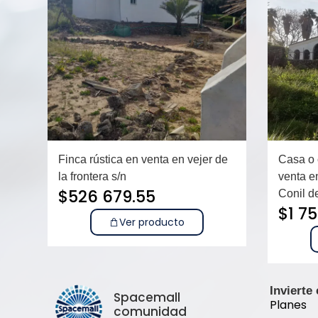
Finca rústica en venta en vejer de
Casa o 
la frontera s/n
venta e
$
526 679.55
Conil de
$
1 7
Ver producto
Invierte
Spacemall
Planes
comunidad