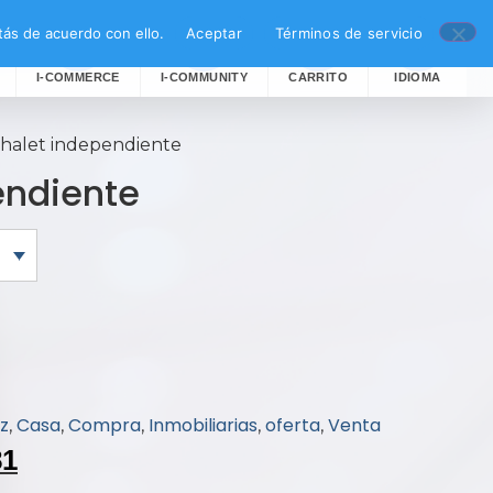
ás de acuerdo con ello.
Aceptar
Términos de servicio
I-COMMERCE
I-COMMUNITY
CARRITO
IDIOMA
chalet independiente
endiente
z
Casa
Compra
Inmobiliarias
oferta
Venta
,
,
,
,
,
81