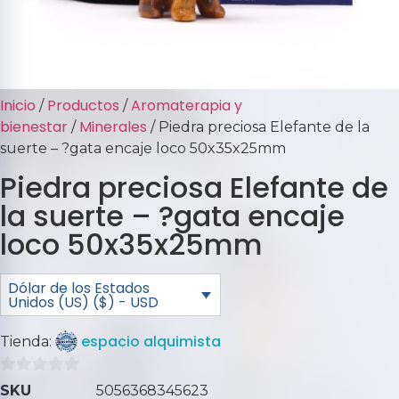
Inicio
Productos
Aromaterapia y
/
/
bienestar
Minerales
/
/ Piedra preciosa Elefante de la
suerte – ?gata encaje loco 50x35x25mm
Piedra preciosa Elefante de
la suerte – ?gata encaje
loco 50x35x25mm
Dólar de los Estados
Unidos (US) ($) - USD
espacio alquimista
Tienda:
0
SKU
5056368345623