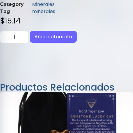
de
Minerales
Category
5
minerales
Tag
$
15.14
Añadir al carrito
Productos Relacionados