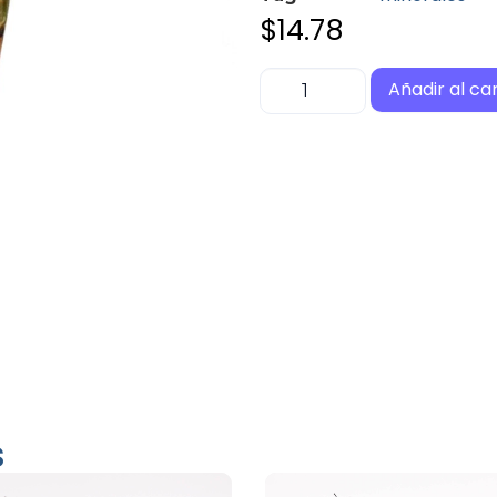
$
14.78
Añadir al car
s