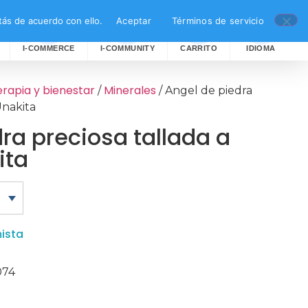
ás de acuerdo con ello.
Aceptar
Términos de servicio
I-COMMERCE
I-COMMUNITY
CARRITO
IDIOMA
rapia y bienestar
Minerales
/
/ Angel de piedra
Unakita
ra preciosa tallada a
ita
ista
074