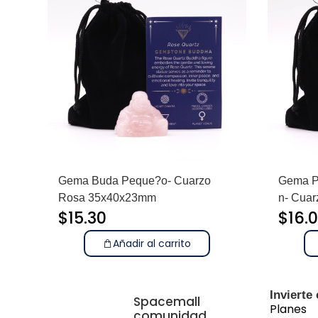
Gema Buda Peque?o- Cuarzo
Gema P
Rosa 35x40x23mm
n- Cua
$
15.30
$
16.
Añadir al carrito
Invierte
Spacemall
Planes
comunidad