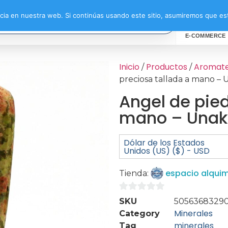
ia en nuestra web. Si continúas usando este sitio, asumiremos que est
E-COMMERCE
Inicio
Productos
Aromate
/
/
preciosa tallada a mano – 
Angel de pied
mano – Unak
Dólar de los Estados
Unidos (US) ($) - USD
espacio alquim
Tienda:
0
SKU
5056368329
de
Minerales
Category
5
minerales
Tag