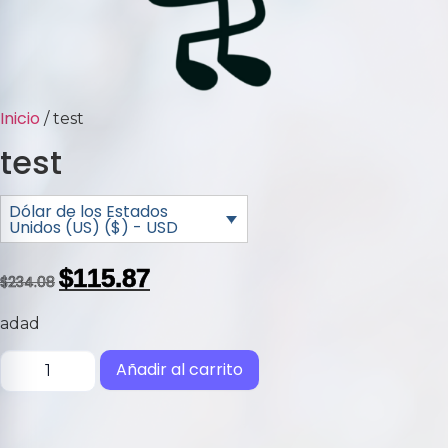
Inicio
/ test
test
Dólar de los Estados
Unidos (US) ($) - USD
$
115.87
$
234.08
adad
Añadir al carrito