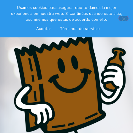
Usamos cookies para asegurar que te damos la mejor
experiencia en nuestra web. Si continúas usando este sitio,
asumiremos que estás de acuerdo con ello.
Aceptar
Términos de servicio