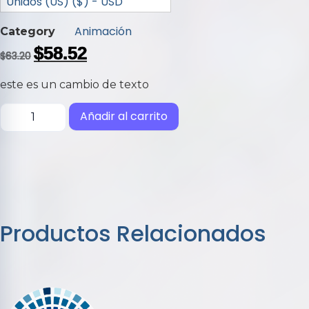
Unidos (US) ($) - USD
Animación
Category
$
58.52
$
63.20
este es un cambio de texto
Añadir al carrito
Productos Relacionados