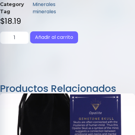
de
Minerales
Category
5
minerales
Tag
$
18.19
Añadir al carrito
Productos Relacionados