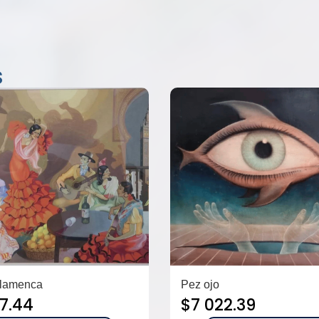
s
flamenca
Pez ojo
87.44
$
7 022.39