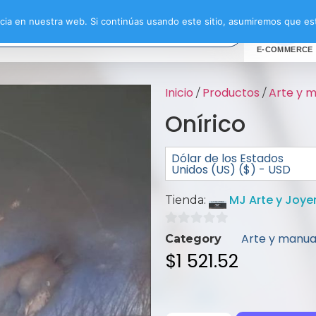
ia en nuestra web. Si continúas usando este sitio, asumiremos que est
E-COMMERCE
Inicio
Productos
Arte y 
/
/
Onírico
Dólar de los Estados
Unidos (US) ($) - USD
MJ Arte y Joye
Tienda:
0
Arte y manua
Category
de
$
1 521.52
5