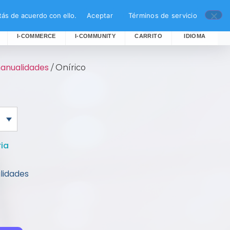
ás de acuerdo con ello.
Aceptar
Términos de servicio
I-COMMERCE
I-COMMUNITY
CARRITO
IDIOMA
manualidades
/ Onírico
ria
lidades