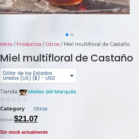
Inicio
Productos
Otros
/
/
/ Miel multifloral de Castaño
Miel multifloral de Castaño
Dólar de los Estados
Unidos (US) ($) - USD
Mieles del Marqués
Tienda:
0
Otros
Category
de
$
21.07
$
23.41
5
Sin stock actualmente