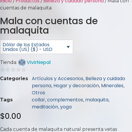
Inicio
Productos
Belleza y cuidado persona
/
/
/ Mala con
cuentas de malaquita
Mala con cuentas de
malaquita
Dólar de los Estados
Unidos (US) ($) - USD
VivirNepal
Tienda:
0
Artículos y Accesorios
Belleza y cuidado
Categories
,
de
persona
Hogar y decoración
Minerales
,
,
,
5
Otros
collar
complementos
malaquita
Tags
,
,
,
meditación
yoga
,
$
0.00
Cada cuenta de
malaquita natural
presenta vetas