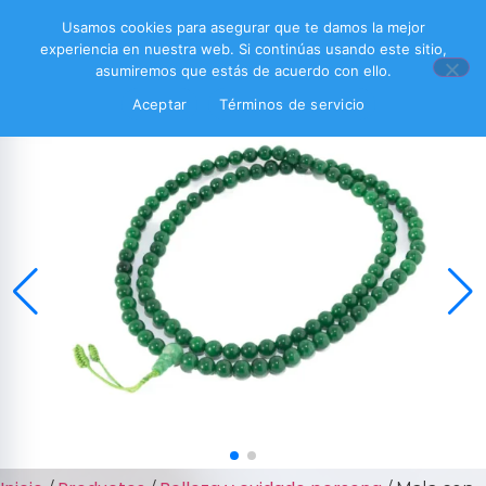
Usamos cookies para asegurar que te damos la mejor
experiencia en nuestra web. Si continúas usando este sitio,
asumiremos que estás de acuerdo con ello.
Aceptar
Términos de servicio