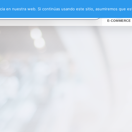
ia en nuestra web. Si continúas usando este sitio, asumiremos que est
E-COMMERCE