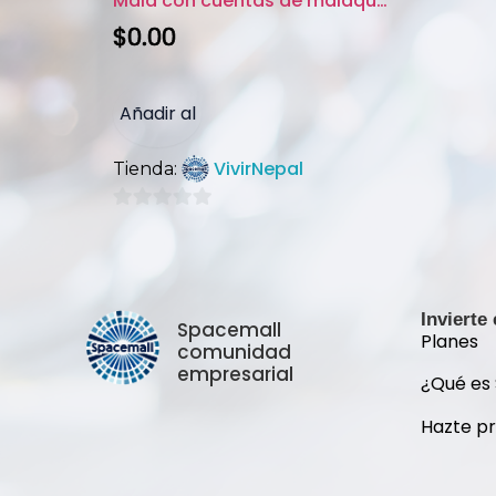
Mala con cuentas de malaquita
$
0.00
Añadir al
VivirNepal
Tienda:
carrito
0
de
5
Invierte
Spacemall
Planes
comunidad
empresarial
¿Qué es
Hazte p