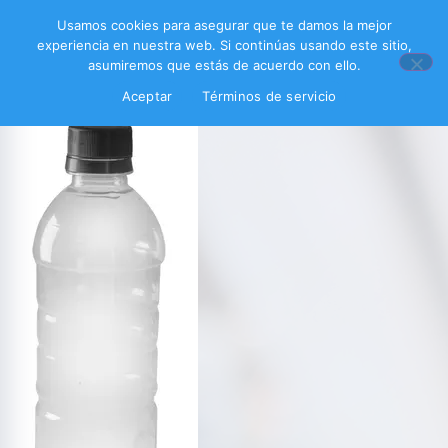
Usamos cookies para asegurar que te damos la mejor
experiencia en nuestra web. Si continúas usando este sitio,
asumiremos que estás de acuerdo con ello.
Aceptar
Términos de servicio