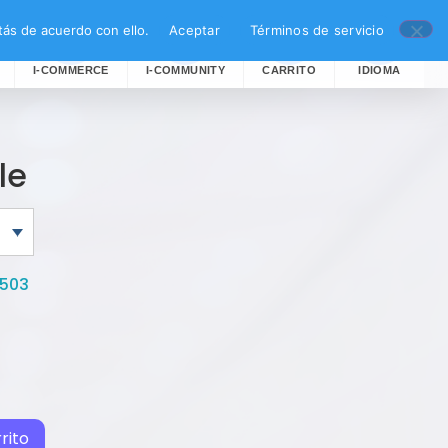
ás de acuerdo con ello.
Aceptar
Términos de servicio
I-COMMERCE
I-COMMUNITY
CARRITO
IDIOMA
le
5503
rito