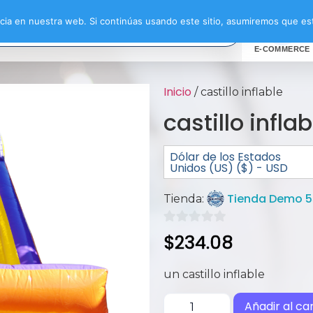
ia en nuestra web. Si continúas usando este sitio, asumiremos que est
E-COMMERCE
Inicio
/ castillo inflable
castillo inflab
Dólar de los Estados
Unidos (US) ($) - USD
Tienda Demo 
Tienda:
0
$
234.08
de
5
un castillo inflable
Añadir al car