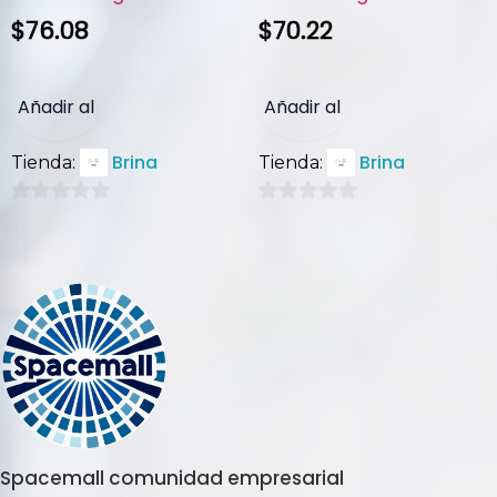
$
76.08
$
70.22
Añadir al
Añadir al
Brina
Brina
Tienda:
Tienda:
carrito
carrito
0
0
de
de
5
5
Spacemall comunidad empresarial