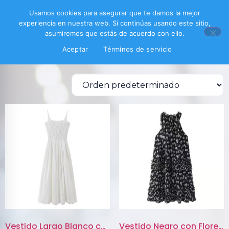
Inicio
/ Productos etiquetados “vestido ligero”
Usamos cookies para asegurar que te damos la mejor
experiencia en nuestra web. Si continúas usando este sitio,
vestido ligero
asumiremos que estás de acuerdo con ello.
Aceptar
Términos de servicio
Mostrando los 2 resultados
Vestido Largo Blanco con Encaj...
Vestido Negro con Flores y Det...