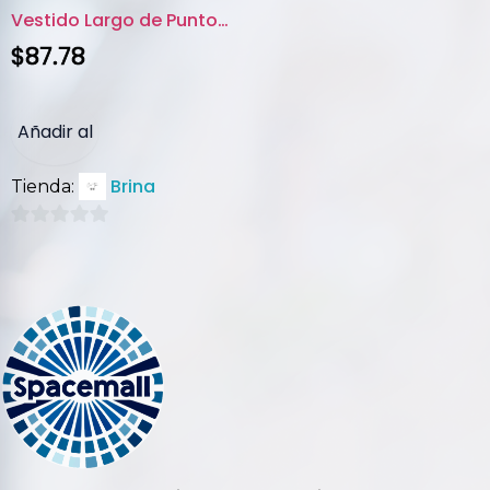
Vestido Largo de Puntos con Vo...
$
87.78
Añadir al
Brina
Tienda:
carrito
0
de
5