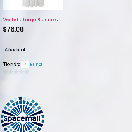
Vestido Largo Blanco con Encaj...
$
76.08
Añadir al
Brina
Tienda:
carrito
0
de
5