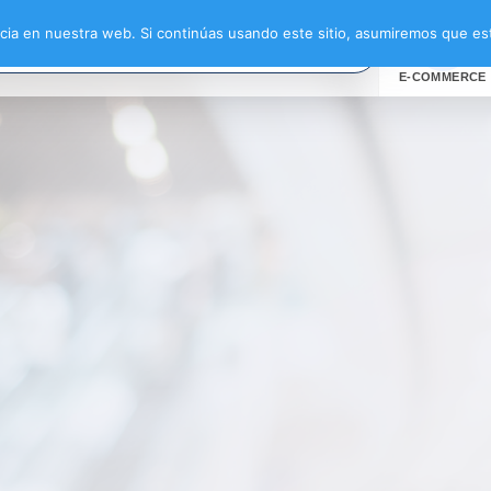
 encaje”
ia en nuestra web. Si continúas usando este sitio, asumiremos que est
E-COMMERCE