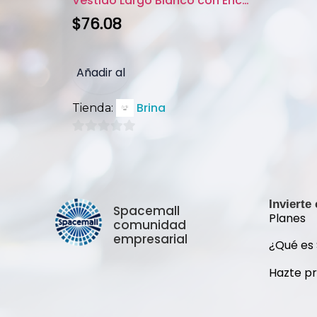
Vestido Largo Blanco con Encaj...
$
76.08
Añadir al
Brina
Tienda:
carrito
0
de
5
Invierte
Spacemall
Planes
comunidad
empresarial
¿Qué es
Hazte p