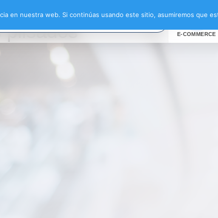
etalles plisados”
ia en nuestra web. Si continúas usando este sitio, asumiremos que est
s plisados
E-COMMERCE