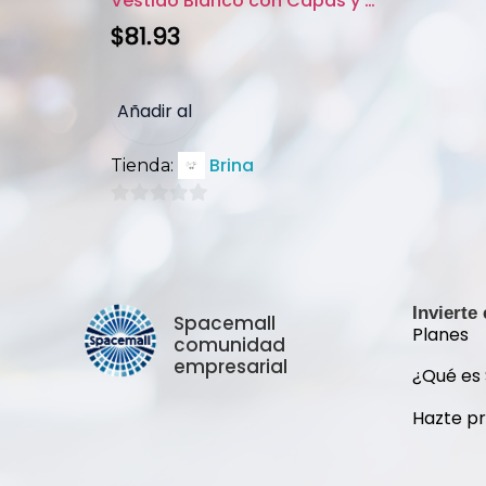
Vestido Blanco con Capas y Det...
$
81.93
Añadir al
Brina
Tienda:
carrito
0
de
5
Invierte
Spacemall
Planes
comunidad
empresarial
¿Qué es
Hazte p