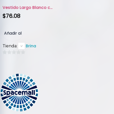
Vestido Largo Blanco con Encaj...
$
76.08
Añadir al
Brina
Tienda:
carrito
0
de
5