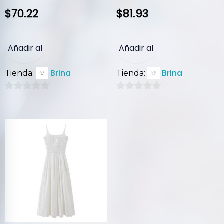
$
70.22
$
81.93
Añadir al
Añadir al
Brina
Brina
Tienda:
Tienda:
carrito
carrito
0
0
de
de
5
5