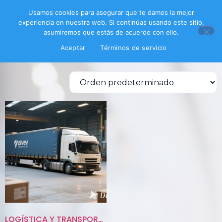
Inicio
/ Productos etiquetados “urgente”
Usamos cookies para asegurar que te damos la mejor
experiencia en nuestra web. Si continúas usando este sitio,
urgente
asumiremos que estás de acuerdo con ello.
Aceptar
Términos de servicio
Mostrando el único resultado
LOGÍSTICA Y TRANSPORTESNACIONA...