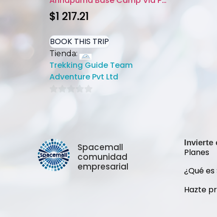
Annapurna Base Camp Via Poonhi...
$
1 217.21
BOOK THIS TRIP
Tienda:
Trekking Guide Team
Adventure Pvt Ltd
0
de
5
Invierte
Spacemall
Planes
comunidad
empresarial
¿Qué es
Hazte p