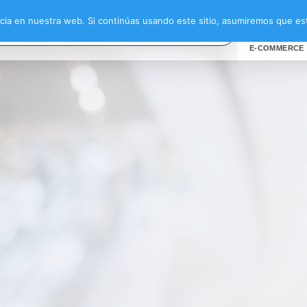
 Nepal”
ia en nuestra web. Si continúas usando este sitio, asumiremos que est
E-COMMERCE