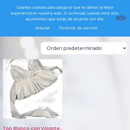
Inicio
/ Productos etiquetados “Top blanco”
Usamos cookies para asegurar que te damos la mejor
experiencia en nuestra web. Si continúas usando este sitio,
Top blanco
asumiremos que estás de acuerdo con ello.
Aceptar
Términos de servicio
Mostrando el único resultado
Top Blanco con Volantes y Bord...