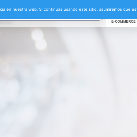
ng náutico”
ia en nuestra web. Si continúas usando este sitio, asumiremos que est
ico
E-COMMERCE