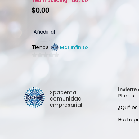
Team Building náutico
$
0.00
Añadir al
Mar Infinito
Tienda:
carrito
0
de
5
Invierte
Spacemall
Planes
comunidad
empresarial
¿Qué es
Hazte p