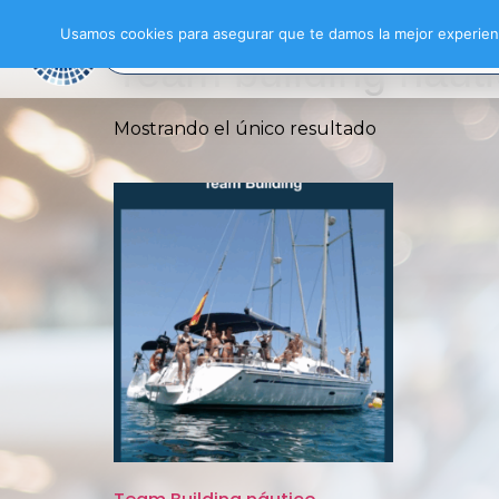
Inicio
/ Productos etiquetados “Team buildi
Usamos cookies para asegurar que te damos la mejor experienc
Team building náut
Mostrando el único resultado