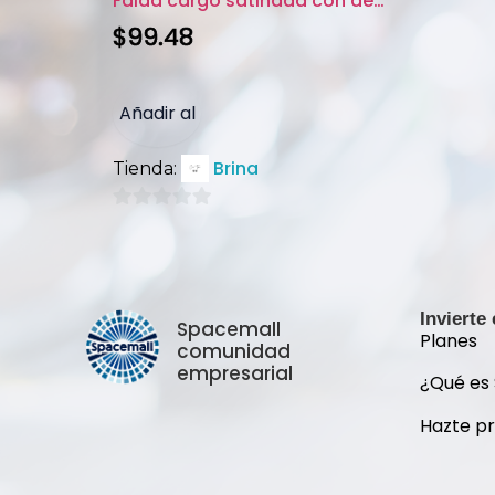
Falda cargo satinada con detal...
$
99.48
Añadir al
Brina
Tienda:
carrito
0
de
5
Invierte
Spacemall
Planes
comunidad
empresarial
¿Qué es
Hazte p