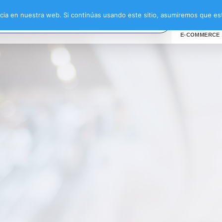
a gris”
ia en nuestra web. Si continúas usando este sitio, asumiremos que est
E-COMMERCE