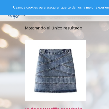
Inicio
/ Productos etiquetados “falda con ci
Usamos cookies para asegurar que te damos la mejor experienc
falda con cintas
Mostrando el único resultado