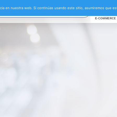
ntas”
ia en nuestra web. Si continúas usando este sitio, asumiremos que est
E-COMMERCE