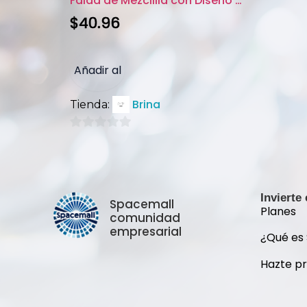
Falda de Mezclilla con Diseño ...
$
40.96
Añadir al
Brina
Tienda:
carrito
0
de
5
Invierte
Spacemall
Planes
comunidad
empresarial
¿Qué es
Hazte p