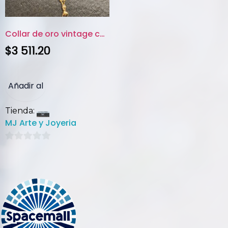
Collar de oro vintage con colg...
$
3 511.20
Añadir al
Tienda:
carrito
MJ Arte y Joyeria
0
de
5