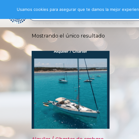
Inicio
/ Productos etiquetados “charter de 
Usamos cookies para asegurar que te damos la mejor experienc
charter de motoras
Mostrando el único resultado