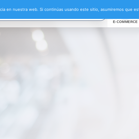
motoras”
ia en nuestra web. Si continúas usando este sitio, asumiremos que est
E-COMMERCE