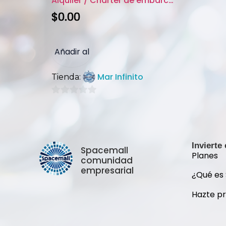
Alquiler / Charter de embarcac...
$
0.00
Añadir al
Mar Infinito
Tienda:
carrito
0
de
5
Invierte
Spacemall
Planes
comunidad
empresarial
¿Qué es
Hazte p