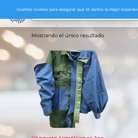
Inicio
/ Productos etiquetados “chaqueta 
Usamos cookies para asegurar que te damos la mejor experienc
chaqueta moderna
Mostrando el único resultado