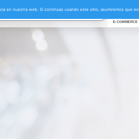
moderna”
ia en nuestra web. Si continúas usando este sitio, asumiremos que est
E-COMMERCE