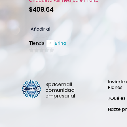
Chaqueta Asimétrica en Tonos A...
$
409.64
Añadir al
Brina
Tienda:
carrito
0
de
5
Invierte
Spacemall
Planes
comunidad
empresarial
¿Qué es
Hazte p