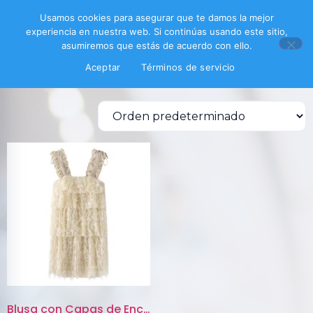
Inicio
/ Productos etiquetados “blusa beige”
Usamos cookies para asegurar que te damos la mejor
experiencia en nuestra web. Si continúas usando este sitio,
blusa beige
asumiremos que estás de acuerdo con ello.
Aceptar
Términos de servicio
Mostrando el único resultado
Blusa con Capas de Encaje y Ti...