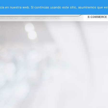
 catamaranes en Dénia”
ia en nuestra web. Si continúas usando este sitio, asumiremos que est
ranes en Dénia
E-COMMERCE