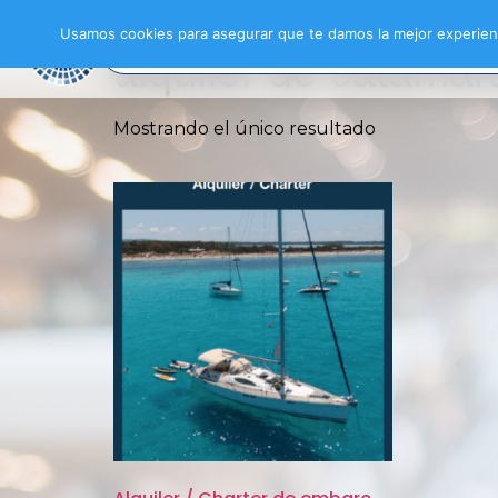
Inicio
/ Productos etiquetados “alquiler de
Usamos cookies para asegurar que te damos la mejor experienc
alquiler de catama
Mostrando el único resultado