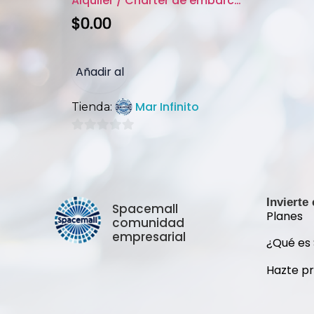
Alquiler / Charter de embarcac...
$
0.00
Añadir al
Mar Infinito
Tienda:
carrito
0
de
5
Invierte
Spacemall
Planes
comunidad
empresarial
¿Qué es
Hazte p