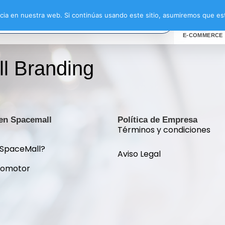
ia en nuestra web. Si continúas usando este sitio, asumiremos que est
E-COMMERCE
l Branding
 en Spacemall
Política de Empresa
Términos y condiciones
 SpaceMall?
Aviso Legal
romotor