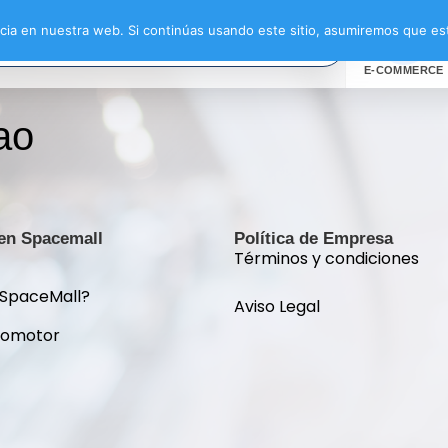
ia en nuestra web. Si continúas usando este sitio, asumiremos que est
E-COMMERCE
ao
 en Spacemall
Política de Empresa
Términos y condiciones
 SpaceMall?
Aviso Legal
romotor