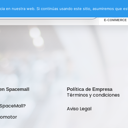
ia en nuestra web. Si continúas usando este sitio, asumiremos que est
E-COMMERCE
 en Spacemall
Política de Empresa
Términos y condiciones
 SpaceMall?
Aviso Legal
romotor